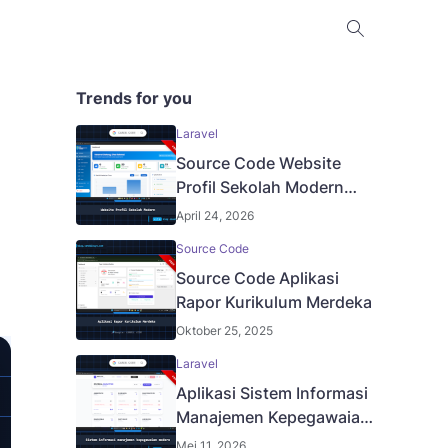
Trends for you
Laravel
Source Code Website
Profil Sekolah Modern
Berbasis Laravel
April 24, 2026
Source Code
Source Code Aplikasi
Rapor Kurikulum Merdeka
Oktober 25, 2025
Laravel
Aplikasi Sistem Informasi
Manajemen Kepegawaian
Modern
Mei 11, 2026