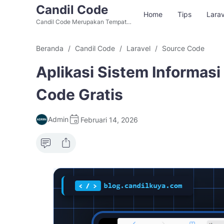
Candil Code
Home
Tips
Larav
Candil Code Merupakan Tempat
Belajar Web Programming, Situs
Download Source Code Aplikasi
Beranda
Candil Code
Laravel
Source Code
PHP dan Aplikasi Berbasis Website
Gratis Alternatif Github.
Aplikasi Sistem Informasi
Code Gratis
Admin
Februari 14, 2026