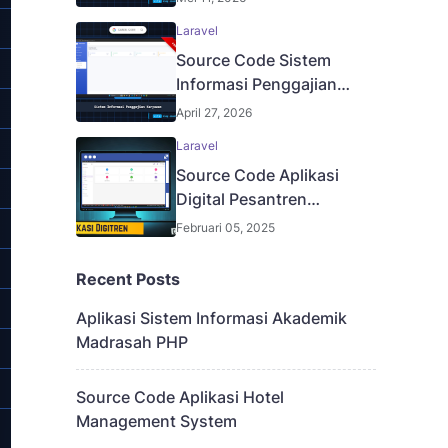
Laravel
Source Code Sistem
Informasi Penggajian
Karyawan
April 27, 2026
Laravel
Source Code Aplikasi
Digital Pesantren
Berbasis Website
Februari 05, 2025
Recent Posts
Aplikasi Sistem Informasi Akademik
Madrasah PHP
Source Code Aplikasi Hotel
Management System