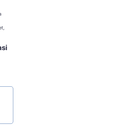
a
t,
si