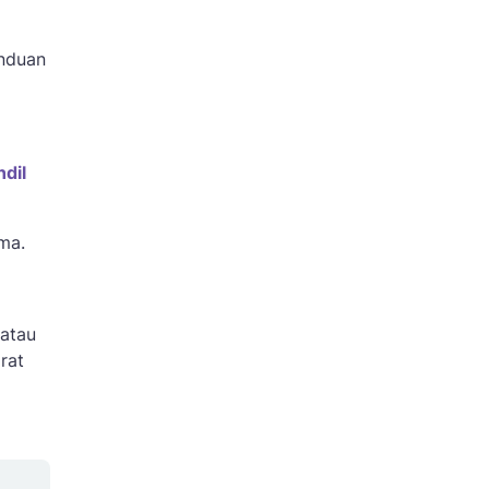
nduan
dil
ma.
 atau
rat