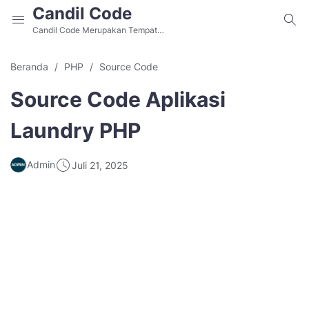
Candil Code
Candil Code Merupakan Tempat
Belajar Web Programming, Situs
Download Source Code Aplikasi
Beranda
PHP
Source Code
PHP dan Aplikasi Berbasis Website
Gratis Alternatif Github.
Source Code Aplikasi
Laundry PHP
Admin
Juli 21, 2025