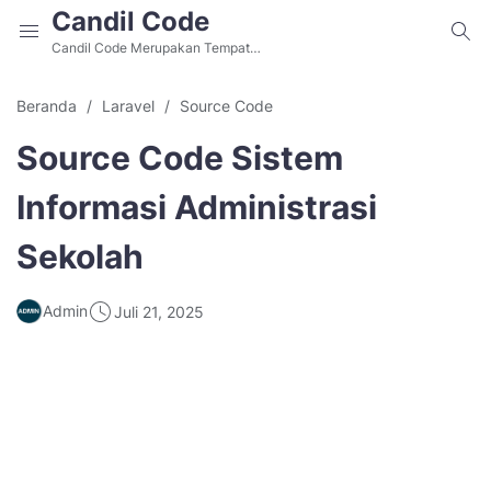
Candil Code
Candil Code Merupakan Tempat
Belajar Web Programming, Situs
Download Source Code Aplikasi
Beranda
Laravel
Source Code
PHP dan Aplikasi Berbasis Website
Gratis Alternatif Github.
Source Code Sistem
Informasi Administrasi
Sekolah
Admin
Juli 21, 2025