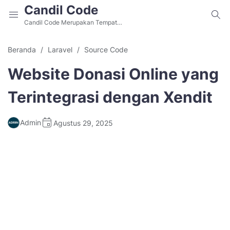
Candil Code
Candil Code Merupakan Tempat
Belajar Web Programming, Situs
Download Source Code Aplikasi
Beranda
Laravel
Source Code
PHP dan Aplikasi Berbasis Website
Gratis Alternatif Github.
Website Donasi Online yang
Terintegrasi dengan Xendit
Admin
Agustus 29, 2025