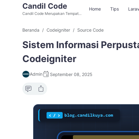
Candil Code
Home
Tips
Larav
Candil Code Merupakan Tempat
Belajar Web Programming, Situs
Download Source Code Aplikasi
Beranda
Codeigniter
Source Code
PHP dan Aplikasi Berbasis Website
Gratis Alternatif Github.
Sistem Informasi Perpust
Codeigniter
Admin
September 08, 2025