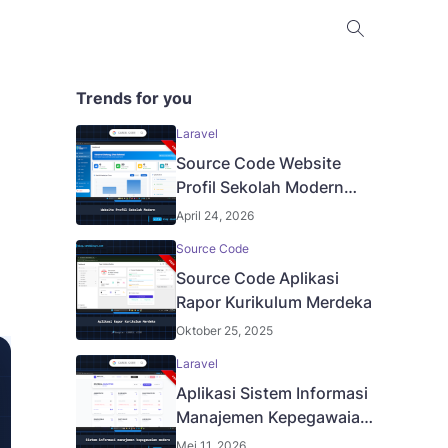
Trends for you
Laravel
Source Code Website
Profil Sekolah Modern
Berbasis Laravel
April 24, 2026
Source Code
Source Code Aplikasi
Rapor Kurikulum Merdeka
Oktober 25, 2025
Laravel
Aplikasi Sistem Informasi
Manajemen Kepegawaian
Modern
Mei 11, 2026