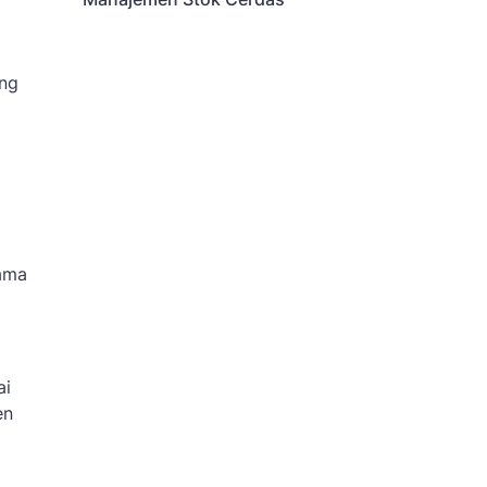
ang
tama
ai
en