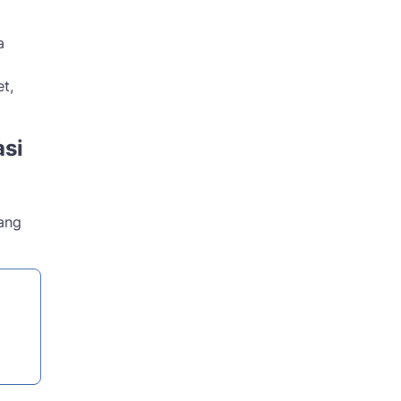
a
t,
si
yang