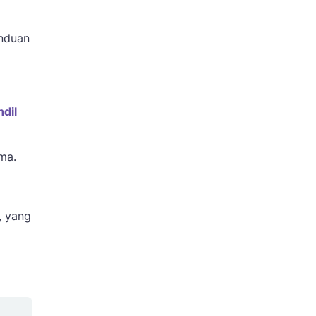
nduan
dil
ma.
, yang